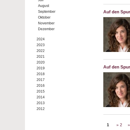
Juli
August
Auf den Spur
September
Oktober
November
Dezember
2024
2023
2022
2021
2020
Auf den Spur
2019
2018
2017
2016
2015
2014
2013
2012
Seiten
1
2