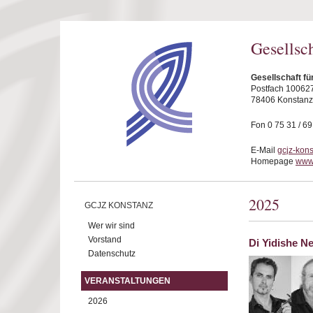
Direkt zum Inhalt
Gesellsc
Gesellschaft fü
Postfach 10062
78406 Konstanz
Fon 0 75 31 / 6
E-Mail
gcjz-kon
Homepage
www.
2025
GCJZ KONSTANZ
Wer wir sind
Vorstand
Di Yidishe N
Datenschutz
VERANSTALTUNGEN
2026