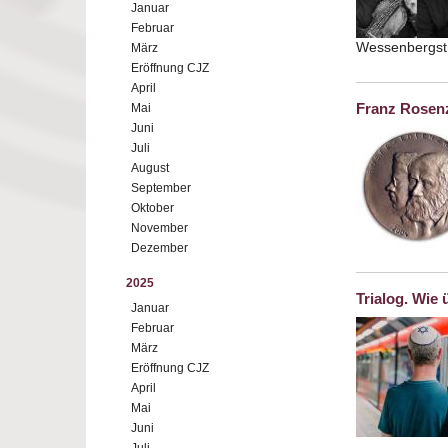
Januar
Februar
Wessenbergstr
März
Eröffnung CJZ
April
Franz Rosenz
Mai
Juni
Juli
August
September
Oktober
November
Dezember
2025
Trialog. Wie 
Januar
Februar
März
Eröffnung CJZ
April
Mai
Juni