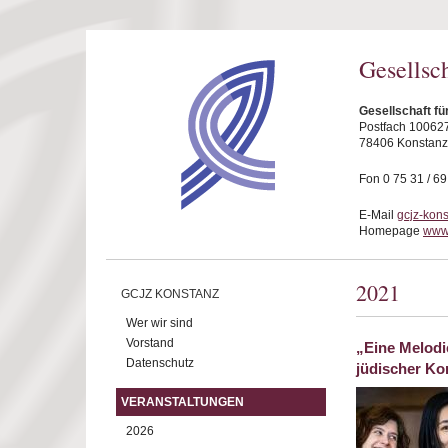
Direkt zum Inhalt
Gesellsc
Gesellschaft fü
Postfach 10062
78406 Konstanz
Fon 0 75 31 / 6
E-Mail
gcjz-kon
Homepage
www.
2021
GCJZ KONSTANZ
Wer wir sind
Vorstand
„Eine Melodi
Datenschutz
jüdischer K
VERANSTALTUNGEN
2026