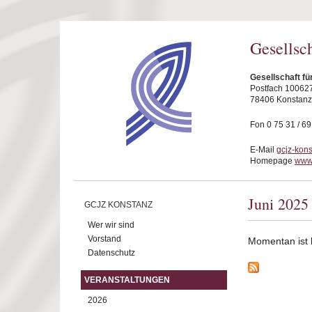
Direkt zum Inhalt
Gesellsc
Gesellschaft fü
Postfach 10062
78406 Konstanz
Fon 0 75 31 / 6
E-Mail
gcjz-kon
Homepage
www.
Juni 2025
GCJZ KONSTANZ
Wer wir sind
Vorstand
Momentan ist ke
Datenschutz
VERANSTALTUNGEN
2026