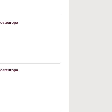
n Islam. Die verleugnete Quelle
dosteuropa
an-Odyssee 1933-1941. Auf der Flucht vor
ch Südosteuropa
dosteuropa
alkan-Odyssee 1933-1941. Auf der Flucht
ler durch Südosteuropa