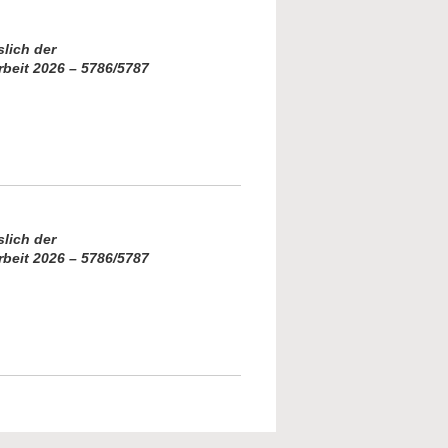
slich der
beit 2026 – 5786/5787
t Lieber Gott als nochmal Jesus. Fast eine
hte
slich der
beit 2026 – 5786/5787
t Lieber Gott als nochmal Jesus. Fast eine
hte