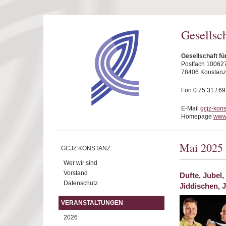
Direkt zum Inhalt
Gesellsc
Gesellschaft fü
Postfach 10062
78406 Konstanz
Fon 0 75 31 / 6
E-Mail
gcjz-kon
Homepage
www.
Mai 2025
GCJZ KONSTANZ
Wer wir sind
Vorstand
Dufte, Jubel
Datenschutz
Jiddischen, 
VERANSTALTUNGEN
2026