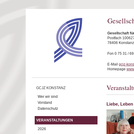
Direkt zum Inhalt
Gesellsc
Gesellschaft fü
Postfach 10062
78406 Konstanz
Fon 0 75 31 / 6
E-Mail
gcjz-kon
Homepage
www.
Veranstal
GCJZ KONSTANZ
Wer wir sind
Vorstand
Liebe, Leben
Datenschutz
VERANSTALTUNGEN
2026