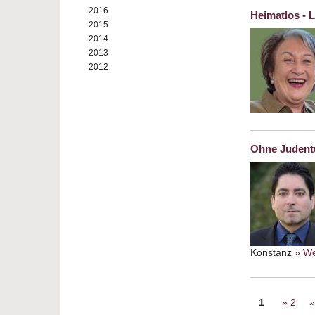
2016
Heimatlos - 
2015
2014
2013
2012
Ohne Judentu
Konstanz
» We
Seiten
1
2