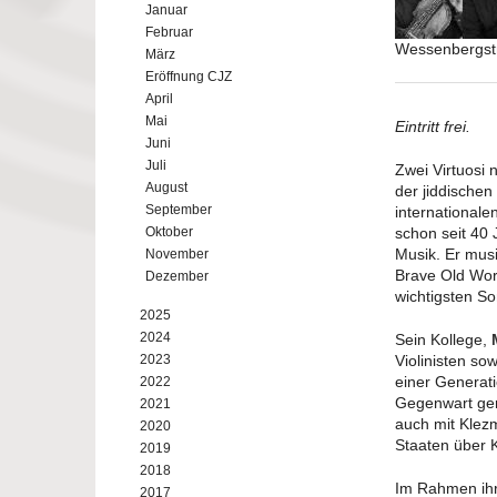
Januar
Februar
Wessenbergstr
März
Eröffnung CJZ
April
Mai
Eintritt frei.
Juni
Juli
Zwei Virtuosi 
August
der jiddischen
September
international
Oktober
schon seit 40 
Musik. Er musi
November
Brave Old Wor
Dezember
wichtigsten So
2025
2024
Sein Kollege,
2023
Violinisten so
einer Generati
2022
Gegenwart gere
2021
auch mit Klez
2020
Staaten über 
2019
2018
Im Rahmen ihr
2017