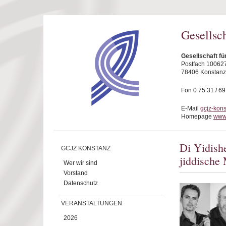
Direkt zum Inhalt
Gesellsc
Gesellschaft fü
Postfach 10062
78406 Konstanz
Fon 0 75 31 / 6
E-Mail
gcjz-kon
Homepage
www.
Di Yidish
GCJZ KONSTANZ
jiddische
Wer wir sind
Vorstand
Datenschutz
VERANSTALTUNGEN
2026