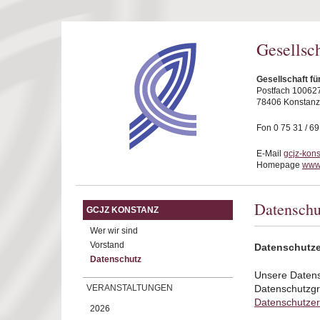
Direkt zum Inhalt
Gesellsc
Gesellschaft fü
Postfach 10062
78406 Konstanz
Fon 0 75 31 / 6
E-Mail
gcjz-kon
Homepage
www.
Datenschu
GCJZ KONSTANZ
Wer wir sind
Vorstand
Datenschutze
Datenschutz
Unsere Daten
VERANSTALTUNGEN
Datenschutzgr
Datenschutzer
2026