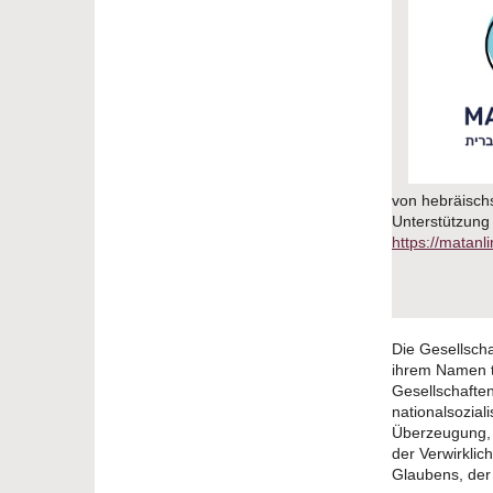
von hebräisch
Unterstützung 
https://matan
Die Gesellscha
ihrem Namen t
Gesellschafte
nationalsozial
Überzeugung, d
der Verwirkli
Glaubens, der