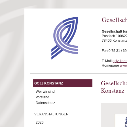
Direkt zum Inhalt
Gesellsc
Gesellschaft fü
Postfach 10062
78406 Konstanz
Fon 0 75 31 / 6
E-Mail
gcjz-kon
Homepage
www.
Gesellsch
GCJZ KONSTANZ
Konstanz
Wer wir sind
Vorstand
Datenschutz
VERANSTALTUNGEN
2026