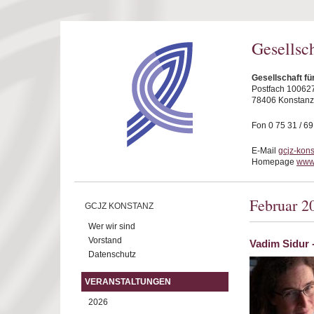
Direkt zum Inhalt
Gesellsc
Gesellschaft fü
Postfach 10062
78406 Konstanz
Fon 0 75 31 / 6
E-Mail
gcjz-kon
Homepage
www.
Februar 2
GCJZ KONSTANZ
Wer wir sind
Vorstand
Vadim Sidur 
Datenschutz
VERANSTALTUNGEN
2026