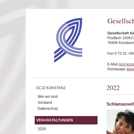
Direkt zum Inhalt
Gesellsc
Gesellschaft fü
Postfach 10062
78406 Konstanz
Fon 0 75 31 / 6
E-Mail
gcjz-kon
Homepage
www.
2022
GCJZ KONSTANZ
Wer wir sind
Vorstand
Schlamassel!
Datenschutz
VERANSTALTUNGEN
2026