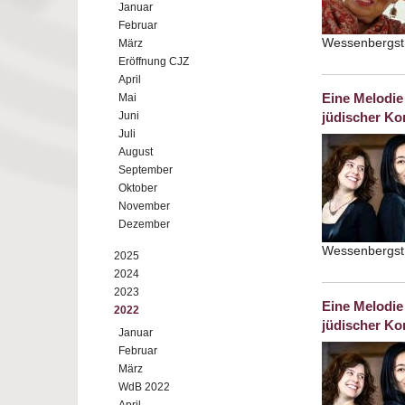
Januar
Februar
Wessenbergstr
März
Eröffnung CJZ
April
Eine Melodie
Mai
Juni
jüdischer K
Juli
August
September
Oktober
November
Dezember
Wessenbergstr
2025
2024
2023
Eine Melodie
2022
jüdischer K
Januar
Februar
März
WdB 2022