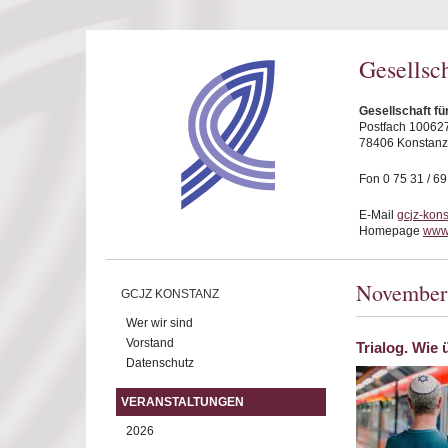
Direkt zum Inhalt
Gesellsc
Gesellschaft fü
Postfach 10062
78406 Konstanz
Fon 0 75 31 / 6
E-Mail
gcjz-kon
Homepage
www.
November
GCJZ KONSTANZ
Wer wir sind
Vorstand
Trialog. Wie 
Datenschutz
VERANSTALTUNGEN
2026