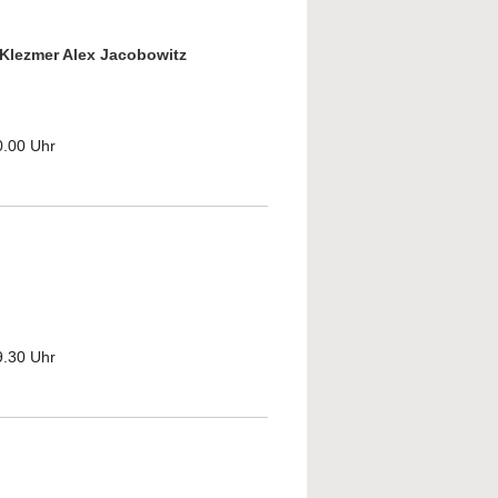
Klezmer Alex Jacobowitz
0.00 Uhr
bout Ein Streifzug durch die jüdisch-
lassische Musik
9.30 Uhr
bout Die Gailinger Juden und ihre
erbindung zu Konstanz