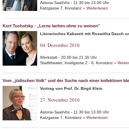
Astoria-Saal/vhs - 11.30 bis 13.00 Uhr
Katzgasse 7, Konstanz
» Weiterlesen
about Krieg
Kurt Tucholsky : „Lerne lachen ohne zu weinen“
Literarisches Kabarett mit Roswitha Dasch u
04. Dezember 2016
Werkstatt - 20.00 bis 21.30 Uhr
Stadttheater, Inselgasse 2 - 6, Konstanz
» Weite
Vom „jüdischen Volk“ und der Suche nach einer kollektiven Ide
Vortrag von Prof. Dr. Birgit Klein
27. November 2016
Astoria-Saal/vhs - 11.30 bis 13.00 Uhr
Katzgasse 7, Konstanz
» Weiterlesen
about Vom 
kollektiven