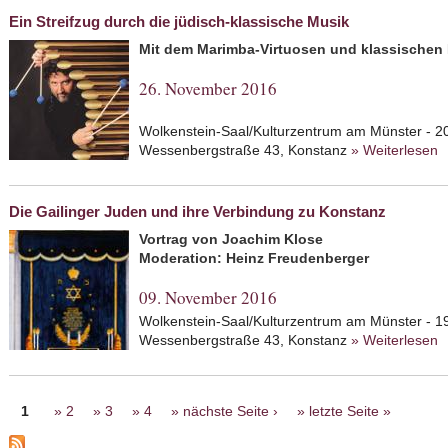
Ein Streifzug durch die jüdisch-klassische Musik
Mit dem Marimba-Virtuosen und klassischen 
26. November 2016
Wolkenstein-Saal/Kulturzentrum am Münster - 2
Wessenbergstraße 43, Konstanz
» Weiterlesen
a
k
Die Gailinger Juden und ihre Verbindung zu Konstanz
Vortrag von Joachim Klose
Moderation: Heinz Freudenberger
09. November 2016
Wolkenstein-Saal/Kulturzentrum am Münster - 1
Wessenbergstraße 43, Konstanz
» Weiterlesen
a
V
Seiten
1
2
3
4
nächste Seite ›
letzte Seite »