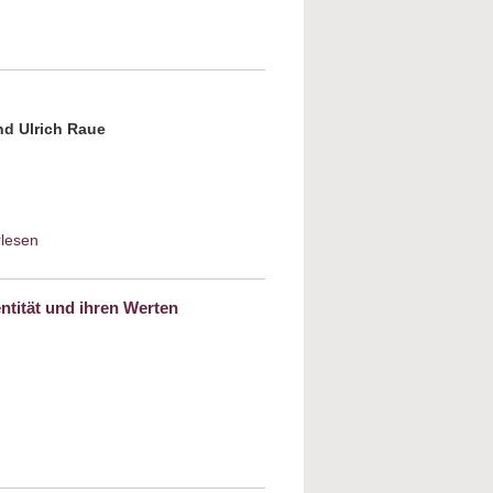
sethik: Gibt es einen gerechten Krieg
nd Ulrich Raue
rlesen
about Kurt Tucholsky : „Lerne lachen
ohne zu weinen“
ntität und ihren Werten
„jüdischen Volk“ und der Suche nach einer
 Identität und ihren Werten