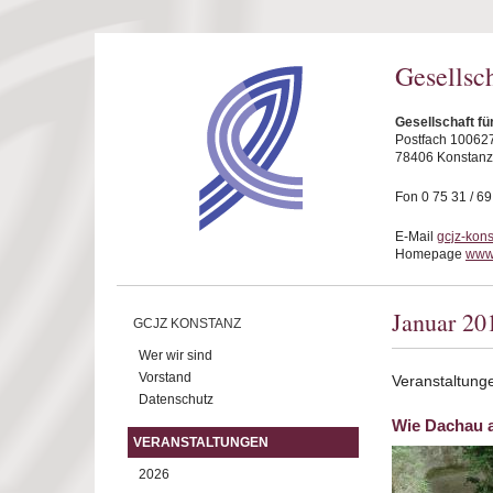
Direkt zum Inhalt
Gesellsc
Gesellschaft fü
Postfach 10062
78406 Konstanz
Fon 0 75 31 / 6
E-Mail
gcjz-kon
Homepage
www.
Januar 20
GCJZ KONSTANZ
Wer wir sind
Vorstand
Veranstaltung
Datenschutz
Wie Dachau 
VERANSTALTUNGEN
2026