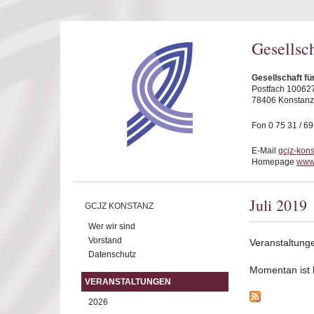
Direkt zum Inhalt
Gesellsc
Gesellschaft fü
Postfach 10062
78406 Konstanz
Fon 0 75 31 / 6
E-Mail
gcjz-kon
Homepage
www.
Juli 2019
GCJZ KONSTANZ
Wer wir sind
Vorstand
Veranstaltunge
Datenschutz
Momentan ist ke
VERANSTALTUNGEN
2026