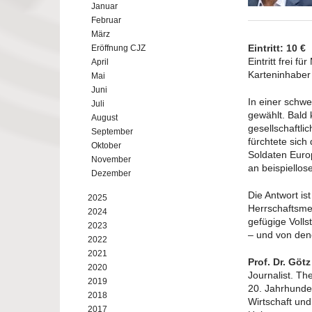
Januar
Februar
März
Eintritt: 10 €
Eröffnung CJZ
Eintritt frei 
April
Karteninhaber
Mai
Juni
In einer schw
Juli
gewählt. Bald
August
gesellschaftli
September
fürchtete sich
Oktober
Soldaten Euro
November
an beispiell
Dezember
Die Antwort ist
2025
Herrschaftsme
2024
gefügige Voll
2023
– und von den
2022
2021
Prof. Dr. Götz
2020
Journalist. Th
2019
20. Jahrhunder
2018
Wirtschaft un
2017