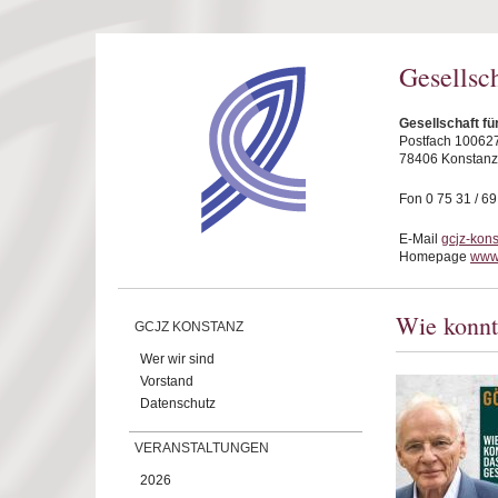
Direkt zum Inhalt
Gesellsc
Gesellschaft fü
Postfach 10062
78406 Konstanz
Fon 0 75 31 / 6
E-Mail
gcjz-kon
Homepage
www.
Wie konnt
GCJZ KONSTANZ
Wer wir sind
Vorstand
Datenschutz
VERANSTALTUNGEN
2026