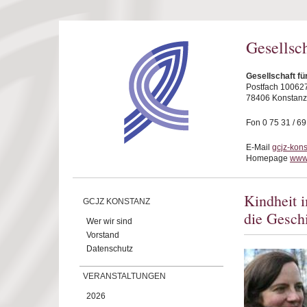
Direkt zum Inhalt
Gesellsc
Gesellschaft fü
Postfach 10062
78406 Konstanz
Fon 0 75 31 / 6
E-Mail
gcjz-kon
Homepage
www.
Kindheit 
GCJZ KONSTANZ
die Gesch
Wer wir sind
Vorstand
Datenschutz
VERANSTALTUNGEN
2026