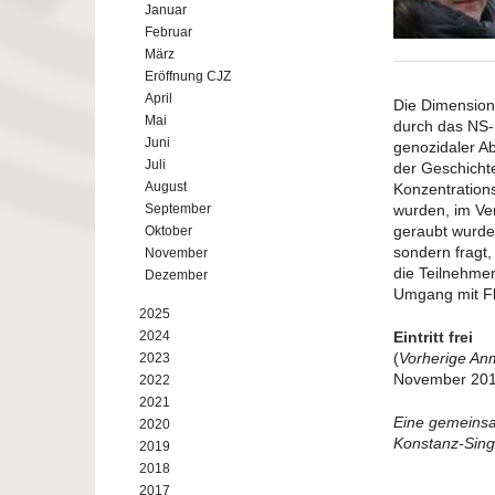
Januar
Februar
März
Eröffnung CJZ
April
Die Dimension
Mai
durch das NS-
Juni
genozidaler Ab
Juli
der Geschichte
August
Konzentration
September
wurden, im Ve
geraubt wurden
Oktober
sondern fragt,
November
die Teilnehmer
Dezember
Umgang mit Fl
2025
2024
Eintritt frei
(
Vorherige A
2023
November 201
2022
2021
Eine gemeinsam
2020
Konstanz-Sing
2019
2018
2017