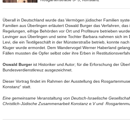
Überall in Deutschland wurde das Vermögen jüdischer Familien system
Familien aus Überlingen erläutert Oswald Burger das Verfahren, das in
Regelungen, eifrige Behörden vor Ort und Profiteure betrieben wurd
Levinger aus Überlingen und seine Tochter Barbara nahmen sich im
Levi, die ein Textilgeschäft in der Münsterstraße betrieb, konnte n
Kluger wurde ermordet. Dem Wandervogel Werner Haberland gelang die
Fällen mussten die Opfer selbst oder ihre Erben in Restitutionsverfah
Oswald Burger
ist Historiker und Autor; für die Erforschung der Übe
Bundesverdienstkreuz ausgezeichnet.
Dieser Vortrag findet im Rahmen der Ausstellung des Rosgartenmus
Konstanz“ statt.
Eine gemeinsame Veranstaltung von Deutsch-Israelische Gesellschaf
Christlich-Jüdische Zusammenarbeit Konstanz e.V und Rosgarten