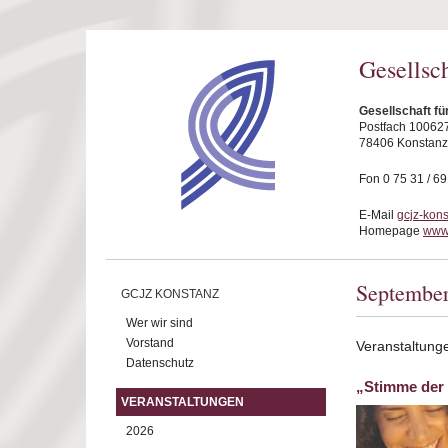
Direkt zum Inhalt
Gesellsc
Gesellschaft fü
Postfach 10062
78406 Konstanz
Fon 0 75 31 / 6
E-Mail
gcjz-kon
Homepage
www.
Septembe
GCJZ KONSTANZ
Wer wir sind
Vorstand
Veranstaltung
Datenschutz
„Stimme der 
VERANSTALTUNGEN
2026