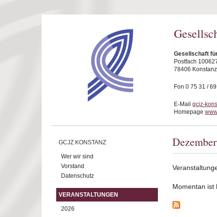
Direkt zum Inhalt
Gesellsc
Gesellschaft fü
Postfach 10062
78406 Konstanz
Fon 0 75 31 / 6
E-Mail
gcjz-kon
Homepage
www.
Dezember
GCJZ KONSTANZ
Wer wir sind
Vorstand
Veranstaltun
Datenschutz
Momentan ist ke
VERANSTALTUNGEN
2026