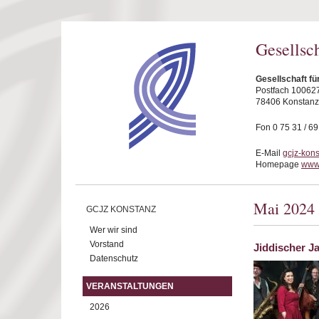
Direkt zum Inhalt
Gesellsc
Gesellschaft fü
Postfach 10062
78406 Konstanz
Fon 0 75 31 / 6
E-Mail
gcjz-kon
Homepage
www.
Mai 2024
GCJZ KONSTANZ
Wer wir sind
Vorstand
Jiddischer J
Datenschutz
VERANSTALTUNGEN
2026