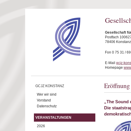
Direkt zum Inhalt
Gesellsc
Gesellschaft fü
Postfach 10062
78406 Konstanz
Fon 0 75 31 / 6
E-Mail
gcjz-kon
Homepage
www.
Eröffnung
GCJZ KONSTANZ
Wer wir sind
Vorstand
„The Sound o
Datenschutz
Die staatstra
demokratisch
VERANSTALTUNGEN
2026