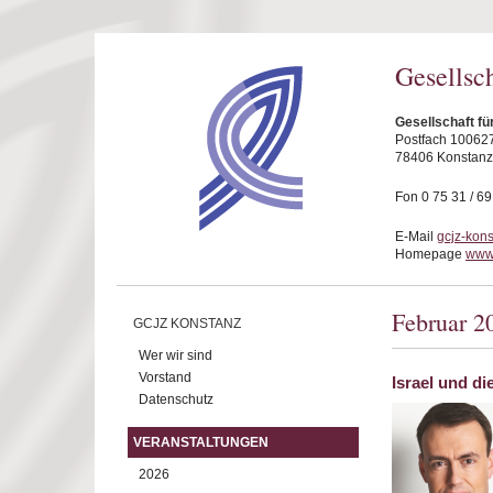
Direkt zum Inhalt
Gesellsc
Gesellschaft fü
Postfach 10062
78406 Konstanz
Fon 0 75 31 / 6
E-Mail
gcjz-kon
Homepage
www.
Februar 2
GCJZ KONSTANZ
Wer wir sind
Vorstand
Israel und d
Datenschutz
VERANSTALTUNGEN
2026