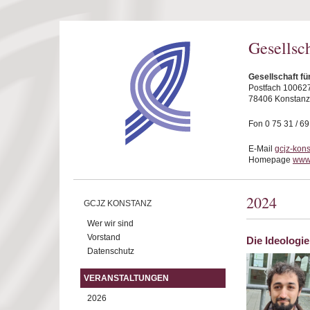
Direkt zum Inhalt
Gesellsc
Gesellschaft fü
Postfach 10062
78406 Konstanz
Fon 0 75 31 / 6
E-Mail
gcjz-kon
Homepage
www.
2024
GCJZ KONSTANZ
Wer wir sind
Vorstand
Die Ideologi
Datenschutz
VERANSTALTUNGEN
2026