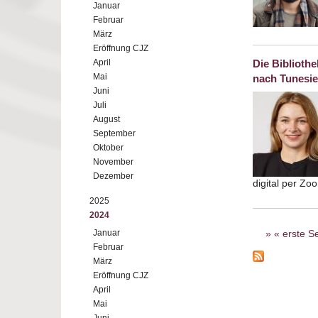
Januar
Februar
März
Eröffnung CJZ
April
Die Biblioth
Mai
nach Tunesi
Juni
Juli
August
September
Oktober
November
Dezember
digital per Z
2025
2024
Seiten
Januar
« erste Se
Februar
März
Eröffnung CJZ
April
Mai