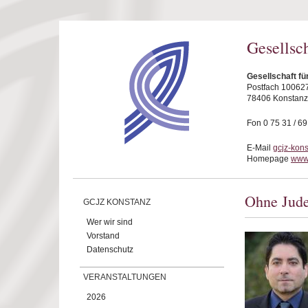
Direkt zum Inhalt
Gesellsc
Gesellschaft fü
Postfach 10062
78406 Konstanz
Fon 0 75 31 / 6
E-Mail
gcjz-kon
Homepage
www.
Ohne Jude
GCJZ KONSTANZ
Wer wir sind
Vorstand
Datenschutz
VERANSTALTUNGEN
2026