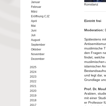
Januar
Konstanz
Februar
März
Eröffnung CJZ
Eintritt frei
April
Mai
Moderation:
Juni
Juli
Spätestens mit
August
Antisemitismus
September
muslimische T
Oktober
den Fragen na
November
findet, welch
Dezember
muslimischen A
islamischer An
2025
Bestandsaufna
2024
und legt dar,
2023
Grundlage und 
2022
2021
Prof. Dr. Mo
2020
Arabien, studi
2019
mit einer Stud
2018
er Professor f
2017