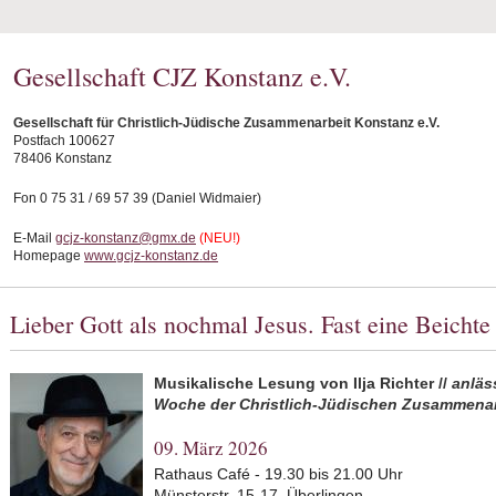
Gesellschaft CJZ Konstanz e.V.
Gesellschaft für Christlich-Jüdische Zusammenarbeit Konstanz e.V.
Postfach 100627
78406 Konstanz
Fon 0 75 31 / 69 57 39 (Daniel Widmaier)
E-Mail
gcjz-konstanz@gmx.de
(NEU!)
Homepage
www.gcjz-konstanz.de
Lieber Gott als nochmal Jesus. Fast eine Beichte
Musikalische Lesung von Ilja Richter //
anläs
Woche der Christlich-Jüdischen Zusammenar
09. März 2026
Rathaus Café - 19.30 bis 21.00 Uhr
Münsterstr. 15-17, Überlingen