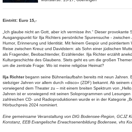
Eintritt: Euro 15,-
„Ich glaube nicht an Gott, aber ich vermisse ihn.“ Dieser provokante 
Ausgangspunkt für Ilja Richters persönliche Spurensuche - zwischen
Humor, Erinnerung und Identität. Mit feinem Gespür und pointiertem 
Reise zwischen Kreuz und Davidstern: als Sohn einer jüdischen Mutt
als Fragender, Beobachtender, Erzählender. Ilja Richter erzählt anek
Kulturgeschichte des Glaubens. Stets geht es um die großen Themen
um die zentrale Frage: Wo ist meine religiöse Heimat?
Ilja Richter
begann seine Bühnenlaufbahn bereits mit neun Jahren. E
siebziger Jahren vor allem durch «disco» (ZDF) bekannt. Ab seinem 
vorwiegend dem Theater zu – mit einem breiten Spektrum von „Hello, Do
Jahren ist er vorwiegend mit seinen Soloprogrammen und Lesungen 
zahlreichen CD- und Radioproduktionen wurde er in der Kategorie „Be
Hörbuchpreis 2024 nominiert.
Eine gemeinsame Veranstaltung von DIG Bodensee-Region, GCJZ Ko
Konstanz, EEB Evangelische Erwachsenenbildung Bodensee, vhs Kons