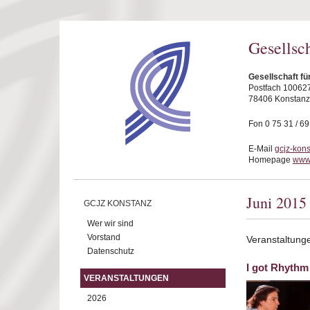
Direkt zum Inhalt
Gesellsc
Gesellschaft fü
Postfach 10062
78406 Konstanz
Fon 0 75 31 / 6
E-Mail
gcjz-kon
Homepage
www.
Juni 2015
GCJZ KONSTANZ
Wer wir sind
Vorstand
Veranstaltung
Datenschutz
I got Rhythm
VERANSTALTUNGEN
2026