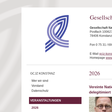
Direkt zum Inhalt
Gesellsc
Gesellschaft fü
Postfach 10062
78406 Konstanz
Fon 0 75 31 / 6
E-Mail
gcjz-kon
Homepage
www.
2026
GCJZ KONSTANZ
Wer wir sind
Vorstand
Vereinte Nat
Datenschutz
delegitimiert
VERANSTALTUNGEN
2026