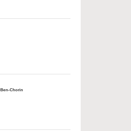
Sprache des heutigen Antisemitismus
bout Piano Classics
a Ben-Chorin
bout Freiheit aus jüdischer Sicht