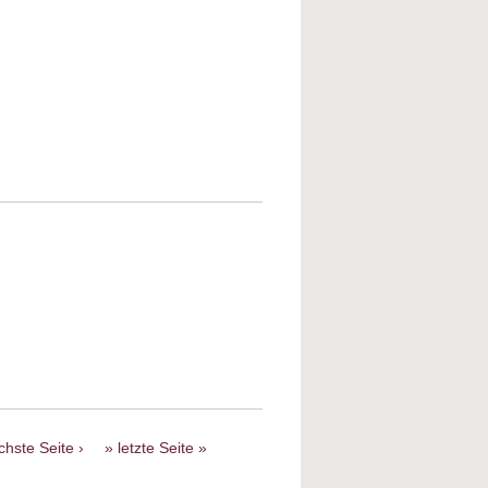
NSDAP – Landesgruppe Palästina
in Esther und das jüdische Schicksal
chste Seite ›
letzte Seite »