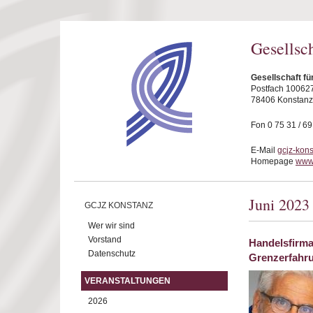
Direkt zum Inhalt
Gesellsc
Gesellschaft fü
Postfach 10062
78406 Konstanz
Fon 0 75 31 / 6
E-Mail
gcjz-kon
Homepage
www.
Juni 2023
GCJZ KONSTANZ
Wer wir sind
Vorstand
Handelsfirma
Datenschutz
Grenzerfahr
VERANSTALTUNGEN
2026