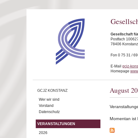
Direkt zum Inhalt
Gesellsc
Gesellschaft fü
Postfach 10062
78406 Konstanz
Fon 0 75 31 / 6
E-Mail
gcjz-kon
Homepage
www.
August 2
GCJZ KONSTANZ
Wer wir sind
Vorstand
Veranstaltung
Datenschutz
Momentan ist ke
VERANSTALTUNGEN
2026