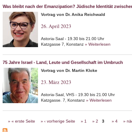
Was bleibt nach der Emanzipation? Jüdische Identität zwische
Vortrag von Dr. Anika Reichwald
26. April 2023
Astoria-Saal - 19.30 bis 21.00 Uhr
Katzgasse 7, Konstanz
» Weiterlesen
about Was 
Identität z
75 Jahre Israel - Land, Leute und Gesellschaft im Umbruch
Vortrag von Dr. Martin Kloke
23. März 2023
Astoria-Saal, VHS - 19.30 bis 21.00 Uhr
Katzgasse. 7, Konstanz
» Weiterlesen
about 75 J
im Umbru
Seiten
« erste Seite
‹ vorherige Seite
1
2
3
4
nä