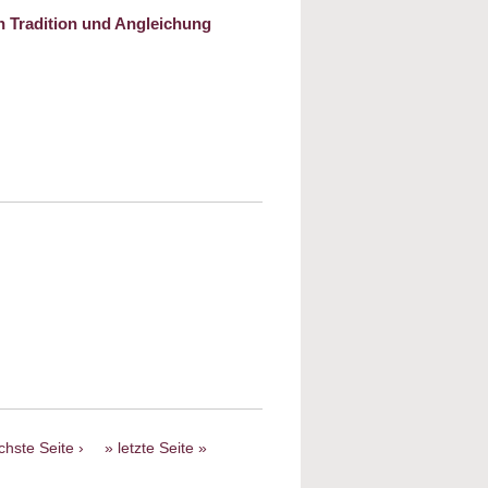
n Tradition und Angleichung
bleibt nach der Emanzipation? Jüdische
wischen Tradition und Angleichung
ahre Israel - Land, Leute und Gesellschaft
ch
chste Seite ›
letzte Seite »