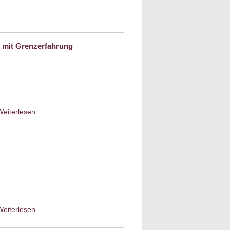
emitismus in der Sprache – Warum es auf
kommt!
 mit Grenzerfahrung
Weiterlesen
about Handelsfirma Gebrüder
Spiegel – Eine
Unternehmergeschichte mit
Grenzerfahrung
Weiterlesen
about Weltoffenheit und
Antisemitismus im Kulturbetrieb