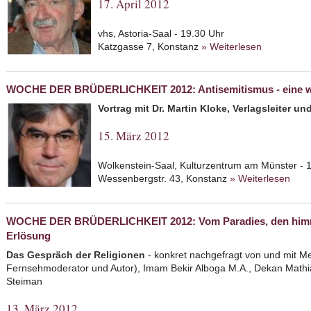
17. April 2012
vhs, Astoria-Saal - 19.30 Uhr
Katzgasse 7, Konstanz
» Weiterlesen
about Erbg
in Baden 
WOCHE DER BRÜDERLICHKEIT 2012: Antisemitismus - eine we
Vortrag mit Dr. Martin Kloke, Verlagsleiter und
15. März 2012
Wolkenstein-Saal, Kulturzentrum am Münster - 
Wessenbergstr. 43, Konstanz
» Weiterlesen
abo
Anti
Hera
WOCHE DER BRÜDERLICHKEIT 2012: Vom Paradies, den himml
Erlösung
Das Gespräch der Religionen
- konkret nachgefragt von und mit 
Fernsehmoderator und Autor), Imam Bekir Alboga M.A., Dekan Mathi
Steiman
13. März 2012