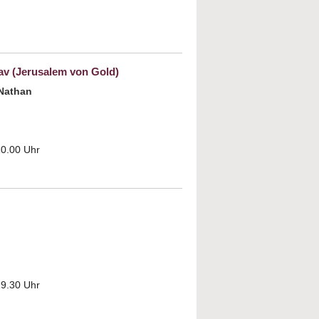
KEIT 2012: Vom Paradies, den
r Erlösung
 (Jerusalem von Gold)
 Nathan
20.00 Uhr
ut WOCHE DER BRÜDERLICHKEIT 2012:
shalayim Shel Zahav (Jerusalem von Gold)
19.30 Uhr
t Gibt es noch einen Friedensprozess im
en Osten?