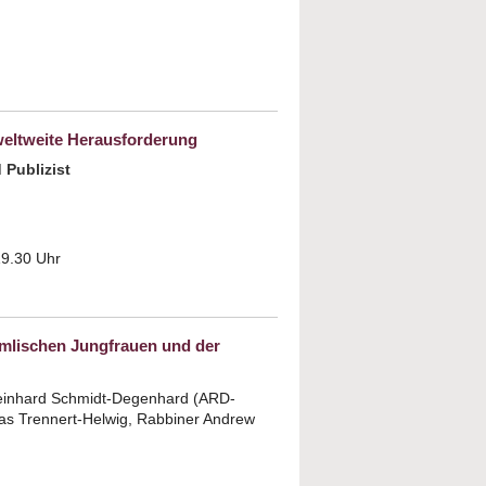
esundheitsgesetz und Zwangssterilisation
1933-1945
ltweite Herausforderung
 Publizist
19.30 Uhr
ut WOCHE DER BRÜDERLICHKEIT 2012:
semitismus - eine weltweite
usforderung
ischen Jungfrauen und der
Meinhard Schmidt-Degenhard (ARD-
as Trennert-Helwig, Rabbiner Andrew