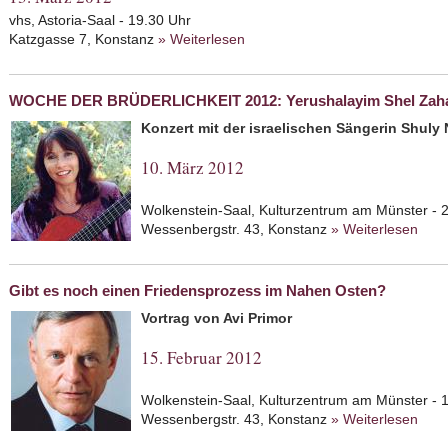
vhs, Astoria-Saal - 19.30 Uhr
Katzgasse 7, Konstanz
» Weiterlesen
about WOCHE DER BRÜDERLICH
himmlischen Jungfrauen und de
WOCHE DER BRÜDERLICHKEIT 2012: Yerushalayim Shel Zahav
Konzert mit der israelischen Sängerin Shuly
10. März 2012
Wolkenstein-Saal, Kulturzentrum am Münster - 
Wessenbergstr. 43, Konstanz
» Weiterlesen
abo
Yeru
Gibt es noch einen Friedensprozess im Nahen Osten?
Vortrag von Avi Primor
15. Februar 2012
Wolkenstein-Saal, Kulturzentrum am Münster - 
Wessenbergstr. 43, Konstanz
» Weiterlesen
abou
Nah