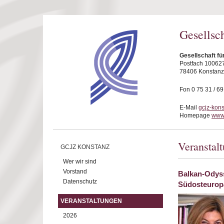
Direkt zum Inhalt
Gesellsc
Gesellschaft fü
Postfach 10062
78406 Konstanz
Fon 0 75 31 / 6
E-Mail
gcjz-kon
Homepage
www.
Veranstal
GCJZ KONSTANZ
Wer wir sind
Vorstand
Balkan-Odyss
Datenschutz
Südosteurop
VERANSTALTUNGEN
2026