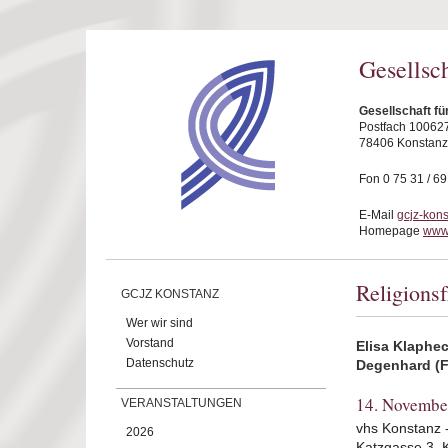
Direkt zum Inhalt
Gesellsc
Gesellschaft fü
Postfach 10062
78406 Konstanz
Fon 0 75 31 / 6
E-Mail
gcjz-kon
Homepage
www.
Religionsf
GCJZ KONSTANZ
Wer wir sind
Vorstand
Elisa Klaphe
Datenschutz
Degenhard (
14. Novembe
VERANSTALTUNGEN
vhs Konstanz -
2026
Katzgasse 3, 