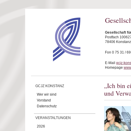
Direkt zum Inhalt
Gesellsc
Gesellschaft fü
Postfach 10062
78406 Konstanz
Fon 0 75 31 / 6
E-Mail
gcjz-kon
Homepage
www.
„Ich bin e
GCJZ KONSTANZ
und Verw
Wer wir sind
Vorstand
Datenschutz
VERANSTALTUNGEN
2026