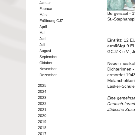
Januar
Februar
Bürgersaal - 
März
St.-Stephansp
Eröffnung CJZ
April
Mai
Juni
Eintritt:
12 E
Juli
ermäßigt
9 EU
August
GCJZK e.V., J
September
Oktober
Neuer musikali
Dichterinnen -
November
ermordet 1943 
Dezember
Melancholikeri
2025
Lasker-Schüler
2024
2023
Eine gemeinsa
Deutsch-Israel
2022
Jüdische Zusa
2021
2020
2019
2018
2017