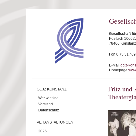
Direkt zum Inhalt
Gesellsc
Gesellschaft fü
Postfach 10062
78406 Konstanz
Fon 0 75 31 / 6
E-Mail
gcjz-kon
Homepage
www.
Fritz und 
GCJZ KONSTANZ
Theatergl
Wer wir sind
Vorstand
Datenschutz
VERANSTALTUNGEN
2026