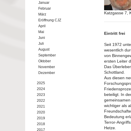
Januar
Februar
Katzgasse 7, 
März
Eröffnung CJZ
April
Mai
Eintritt frei
Juni
Juli
Seit 1972 unte
August
wesentlich dur
September
von Binnengew
ersten Leiter
Oktober
Das Überleben
November
Schottland.
Dezember
Aus diesen ne
2025
Forschungspro
Friedensproze
2024
beteiligt. In d
2023
gemeinsamen F
2022
wichtiger als
2021
Freundschafte
2020
Bedeutung erla
2019
Terror-Angriff
2018
Hetze.
2017