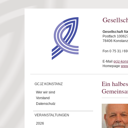
Direkt zum Inhalt
Gesellsc
Gesellschaft fü
Postfach 10062
78406 Konstanz
Fon 0 75 31 / 6
E-Mail
gcjz-kon
Homepage
www.
Ein halbes
GCJZ KONSTANZ
Gemeinsam
Wer wir sind
Vorstand
Datenschutz
VERANSTALTUNGEN
2026