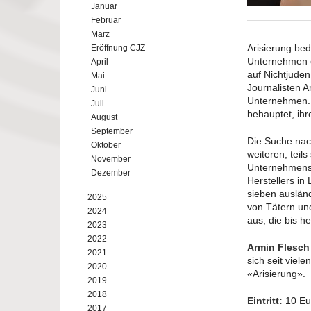
Januar
Februar
März
Arisierung bed
Eröffnung CJZ
Unternehmen 
April
auf Nichtjude
Mai
Journalisten A
Juni
Unternehmen. 
Juli
behauptet, ihr
August
September
Die Suche nach
Oktober
weiteren, teil
November
Unternehmensz
Dezember
Herstellers in
sieben auslän
2025
von Tätern un
2024
aus, die bis he
2023
2022
Armin Flesc
2021
sich seit viel
2020
«Arisierung».
2019
2018
Eintritt:
10 Eu
2017