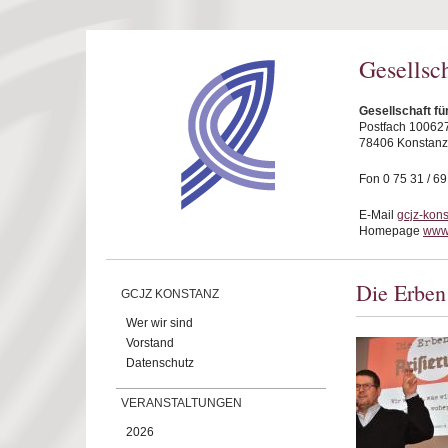
Direkt zum Inhalt
Gesellsc
Gesellschaft fü
Postfach 10062
78406 Konstanz
Fon 0 75 31 / 6
E-Mail
gcjz-kon
Homepage
www.
Die Erben
GCJZ KONSTANZ
Wer wir sind
Vorstand
Datenschutz
VERANSTALTUNGEN
2026